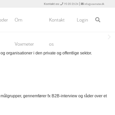
Kontakt os:
|
70 20 23 24
info@voxmeter.dk
eder
Om
Kontakt
Login
Voxmeter
os
g organisationer i den private og offentlige sektor.
le målgrupper, gennemfører fx B2B-interview og råder over et