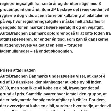
registreringsafgift fra næste år og derefter stige med 8
procentpoint om året. Som JP beskrev det i weekenden vil
rygterne dog vide, at en større omkalfatring af bilaftalen er
på vej, hvor registreringsafgiften måske helt afskaffes til
gengæld for en markant højere ejerafgift og en vejafgift.
AutoBranchen Danmark opfordrer også til at løfte foden fra
afgiftsspeederen, for er der én ting, som kan få danskerne
til at genoverveje valget af en elbil – foruden
lademuligheder – så er det økonomien.
Prisen afgør sagen
AutoBranchen Danmarks undersøgelse viser, at knapt 4
ud af 10 danskere, der planlægger at købe ny bil inden
2030, men som ikke vil købe en elbil, fravælger det på
grund af pris. Samtidig svarer hver femte i den gruppe, at
de er bekymrede for stigende afgifter på elbiler. For dem,
der overvejer at købe en elbil, vurderer hver tredje, at det vil