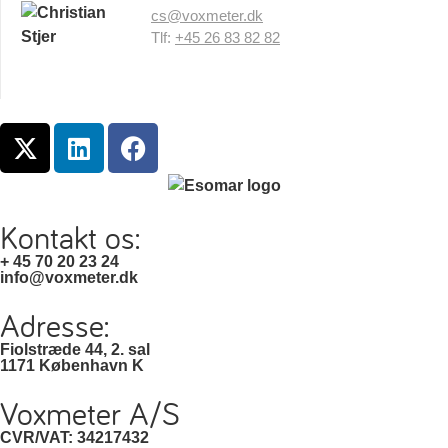
cs@voxmeter.dk
Tlf:
+45 26 83 82 82
Kontakt os:
+ 45 70 20 23 24
info@voxmeter.dk
Adresse:
Fiolstræde 44, 2. sal
1171 København K
Voxmeter A/S
CVR/VAT: 34217432