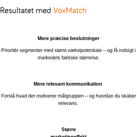
Resultatet med
VoxMatch
Mere
præcise
beslutninger
Prioritér segmenter med størst vækstpotentiale – og få indsigt i
markedets faktiske størrelse.
Mere relevant
kommunikation
Forstå
hvad
der
motiverer
målgruppen
–
og
hvordan
du
skaber
relevans
.
Større
marketingeffekt