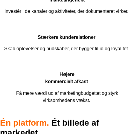
Investér
i
de
kanaler
og
aktiviteter
, der
dokumenteret
virker
.
Stærkere
kunderelationer
Skab
oplevelser
og
budskaber
, der
bygger
tillid
og
loyalitet
.
Højere
kommercielt
afkast
Få
mere
værdi
ud
af
marketingbudgettet
og
styrk
virksomhedens
vækst
.
Én platform.
Ét billede af
markedet.