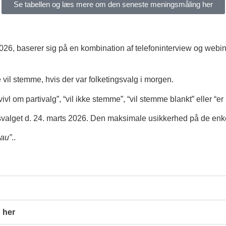
Se tabellen og læs mere om den seneste meningsmåling her
 2026, baserer sig på en kombination af telefoninterview og web
vil stemme, hvis der var folketingsvalg i morgen.
l om partivalg”, “vil ikke stemme”, “vil stemme blankt” eller “er
ngsvalget d. 24. marts 2026. Den maksimale usikkerhed på de enke
eau”
..
 her