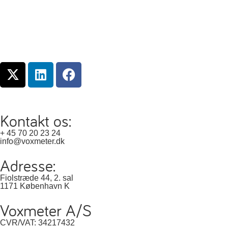
Kontakt os:
+ 45 70 20 23 24
info@voxmeter.dk
Adresse:
Fiolstræde 44, 2. sal
1171 København K
Voxmeter A/S
CVR/VAT: 34217432