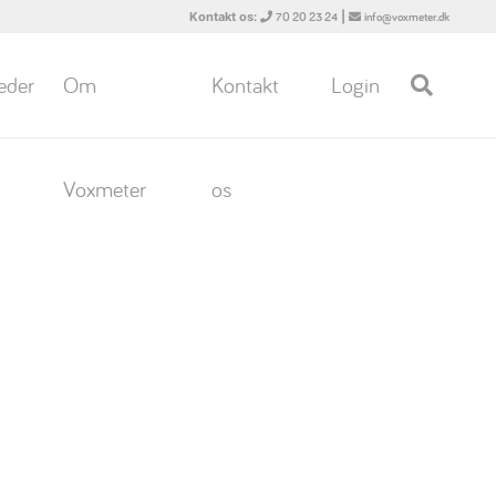
Kontakt os:
|
70 20 23 24
info@voxmeter.dk
eder
Om
Kontakt
Login
Voxmeter
os