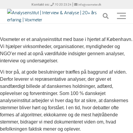
Kontakt os:
|
70 20 23 24
info@voxmeter.dk
Voxmeter er et analyseinstitut med base i hjertet af København.
Vi hjælper virksomheder, organisationer, myndigheder og
NGO’er med at opnå værdifulde indsigter gennem analyser,
interview og undersøgelser.
Vi tror på, at gode beslutninger træffes på baggrund af viden.
Derfor leverer vi repræsentative analyser, der giver et
sandfærdigt billede af danskernes holdninger, adfærd,
oplevelser og forventninger. Som 100 % danskejet
analyseinstitut arbejder vi hver dag for at sikre, at danskernes
stemmer bliver hørt og forstået. I en tid, hvor debatter ofte
formes af algoritmer, ekkokamre og de mest højtråbende
stemmer, bidrager vi med dokumenteret viden om, hvad
befolkningen faktisk mener og oplever.