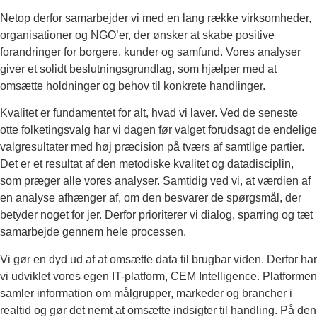
Netop derfor samarbejder vi med en lang række virksomheder,
organisationer og NGO’er, der ønsker at skabe positive
forandringer for borgere, kunder og samfund. Vores analyser
giver et solidt beslutningsgrundlag, som hjælper med at
omsætte holdninger og behov til konkrete handlinger.
Kvalitet er fundamentet for alt, hvad vi laver. Ved de seneste
otte folketingsvalg har vi dagen før valget forudsagt de endelige
valgresultater med høj præcision på tværs af samtlige partier.
Det er et resultat af den metodiske kvalitet og datadisciplin,
som præger alle vores analyser. Samtidig ved vi, at værdien af
en analyse afhænger af, om den besvarer de spørgsmål, der
betyder noget for jer. Derfor prioriterer vi dialog, sparring og tæt
samarbejde gennem hele processen.
Vi gør en dyd ud af at omsætte data til brugbar viden. Derfor har
vi udviklet vores egen IT-platform, CEM Intelligence. Platformen
samler information om målgrupper, markeder og brancher i
realtid og gør det nemt at omsætte indsigter til handling. På den