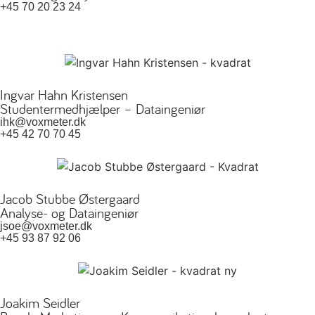
+45 70 20 23 24
Ingvar Hahn Kristensen
Studentermedhjælper – Dataingeniør
ihk@voxmeter.dk
+45 42 70 70 45
Jacob Stubbe Østergaard
Analyse- og Dataingeniør
jsoe@voxmeter.dk
+45 93 87 92 06
Joakim Seidler