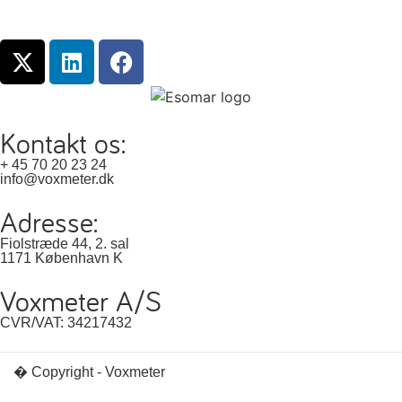
Kontakt os:
+ 45 70 20 23 24
info@voxmeter.dk
Adresse:
Fiolstræde 44, 2. sal
1171 København K
Voxmeter A/S
CVR/VAT: 34217432
� Copyright - Voxmeter