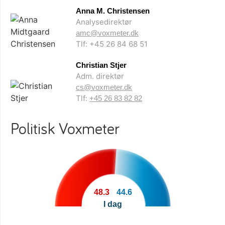
Anna M. Christensen
Analysedirektør
amc@voxmeter.dk
Tlf: +45 26 84 68 51
Christian Stjer
Adm. direktør
cs@voxmeter.dk
Tlf:
+45 26 83 82 82
Politisk Voxmeter
48.3
44.6
I dag