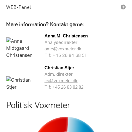
WEB-Panel
Mere information? Kontakt gerne:
Anna M. Christensen
Analysedirektør
amc@voxmeter.dk
Tlf: +45 26 84 68 51
Christian Stjer
Adm. direktør
cs@voxmeter.dk
Tlf:
+45 26 83 82 82
Politisk Voxmeter