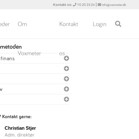
Kontakt os:
|
70 20 23 24
info@voxmeter.dk
eder
Om
Kontakt
Login
 metoden
Voxmeter
os
finans
ew
? Kontakt gerne:
Christian Stjer
Adm. direktør