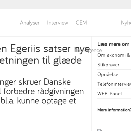
Analyser
Interview
CEM
Nyh
 Egeriis satser nye
Læs mere om
Intelligence
retningen til glæde
Om økonomi & 
Stikprøver
Opnåelse
ringer skruer Danske
Telefonintervi
al forbedre rådgivningen
WEB-Panel
bl.a. kunne optage et
Mere information