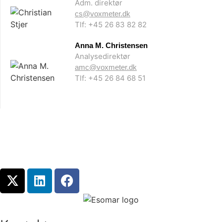
Adm. direktør
cs@voxmeter.dk
Tlf: +45 26 83 82 82
Anna M. Christensen
Analysedirektør
amc@voxmeter.dk
Tlf: +45 26 84 68 51