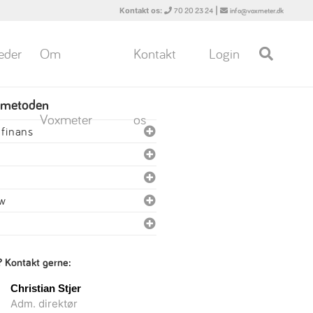
Kontakt os:
|
70 20 23 24
info@voxmeter.dk
eder
Om
Kontakt
Login
 metoden
Voxmeter
os
finans
ew
? Kontakt gerne:
Christian Stjer
Adm. direktør