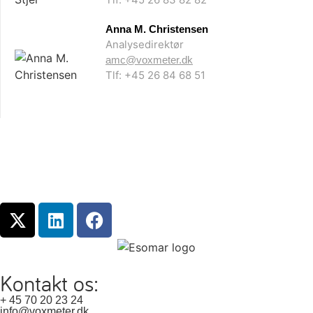
Anna M. Christensen
Analysedirektør
amc@voxmeter.dk
Tlf: +45 26 84 68 51
Kontakt os:
+ 45 70 20 23 24
info@voxmeter.dk