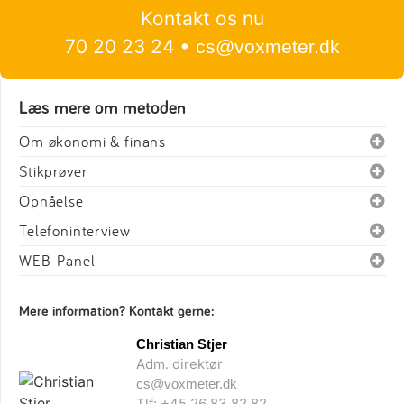
Kontakt os nu
70 20 23 24 •
cs@voxmeter.dk
Læs mere om metoden
Om økonomi & finans
Stikprøver
Opnåelse
Telefoninterview
WEB-Panel
Mere information? Kontakt gerne:
Christian Stjer
Adm. direktør
cs@voxmeter.dk
Tlf: +45 26 83 82 82