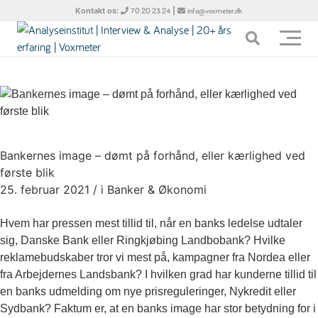
Kontakt os:
|
70 20 23 24
info@voxmeter.dk
Bankernes image – dømt på forhånd, eller kærlighed ved
første blik
25. februar 2021
/
i Banker & Økonomi
Hvem har pressen mest tillid til, når en banks ledelse udtaler
sig, Danske Bank eller Ringkjøbing Landbobank? Hvilke
reklamebudskaber tror vi mest på, kampagner fra Nordea eller
fra Arbejdernes Landsbank? I hvilken grad har kunderne tillid til
en banks udmelding om nye prisreguleringer, Nykredit eller
Sydbank? Faktum er, at en banks image har stor betydning for i