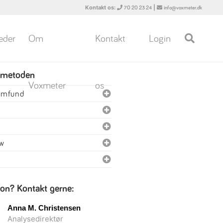
Kontakt os:
|
70 20 23 24
info@voxmeter.dk
eder
Om
Kontakt
Login
 metoden
Voxmeter
os
samfund
ew
ion? Kontakt gerne:
Anna M. Christensen
Analysedirektør