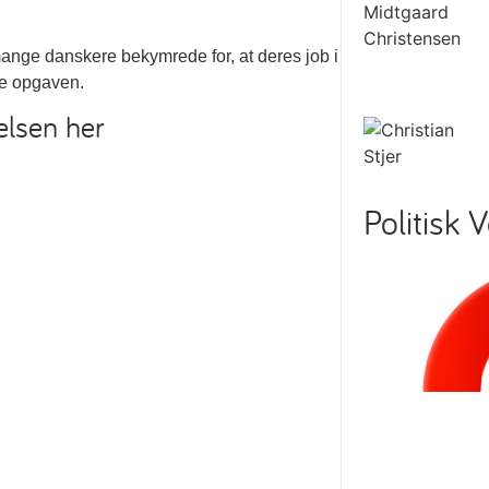
 mange danskere bekymrede for, at deres job i
age opgaven.
elsen her
Politisk 