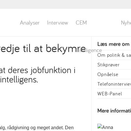
Analyser
Interview
CEM
Nyh
redje til at bekymre
Læs mere om
Intelligence
Om politik & 
Stikprøver
t deres jobfunktion i
Opnåelse
intelligens.
Telefonintervi
WEB-Panel
Mere informat
 salg, rådgivning og meget andet. Den