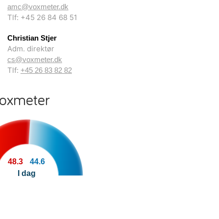
amc@voxmeter.dk
Tlf: +45 26 84 68 51
Christian Stjer
Adm. direktør
cs@voxmeter.dk
Tlf:
+45 26 83 82 82
Voxmeter
48.3
44.6
I dag