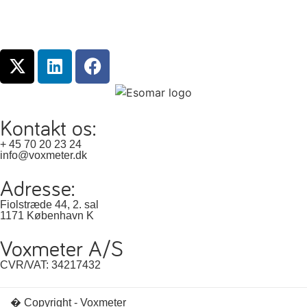
Kontakt os:
+ 45 70 20 23 24
info@voxmeter.dk
Adresse:
Fiolstræde 44, 2. sal
1171 København K
Voxmeter A/S
CVR/VAT: 34217432
� Copyright - Voxmeter