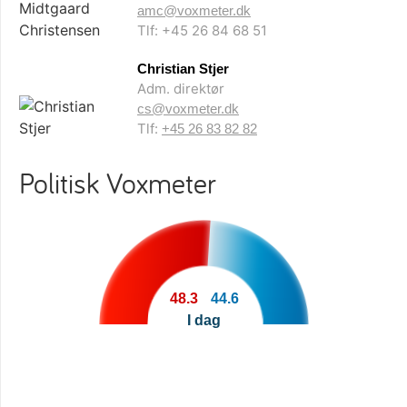
amc@voxmeter.dk
Tlf: +45 26 84 68 51
Christian Stjer
Adm. direktør
cs@voxmeter.dk
Tlf:
+45 26 83 82 82
Politisk Voxmeter
48.3
44.6
I dag