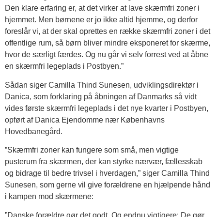
Den klare erfaring er, at det virker at lave skærmfri zoner i
hjemmet. Men børnene er jo ikke altid hjemme, og derfor
foreslår vi, at der skal oprettes en række skærmfri zoner i det
offentlige rum, så børn bliver mindre eksponeret for skærme,
hvor de særligt færdes. Og nu går vi selv forrest ved at åbne
en skærmfri legeplads i Postbyen.”
Sådan siger Camilla Thind Sunesen, udviklingsdirektør i
Danica, som forklaring på åbningen af Danmarks så vidt
vides første skærmfri legeplads i det nye kvarter i Postbyen,
opført af Danica Ejendomme nær Københavns
Hovedbanegård.
”Skærmfri zoner kan fungere som små, men vigtige
pusterum fra skærmen, der kan styrke nærvær, fællesskab
og bidrage til bedre trivsel i hverdagen,” siger Camilla Thind
Sunesen, som gerne vil give forældrene en hjælpende hånd
i kampen mod skærmene:
”Danske forældre gør det godt. Og endnu vigtigere: De gør