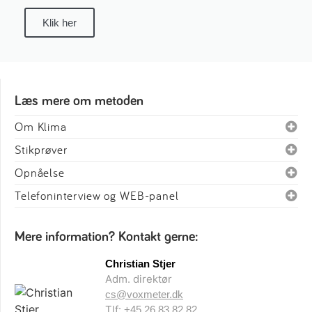
Klik her
Læs mere om metoden
Om Klima
Stikprøver
Opnåelse
Telefoninterview og WEB-panel
Mere information? Kontakt gerne:
Christian Stjer
Adm. direktør
cs@voxmeter.dk
Tlf:
+45 26 83 82 82