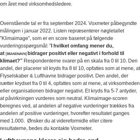
om året med virksomhedsledere.
Ovenstående tal er fra september 2024. Voxmeter påbegyndte
målingen i januar 2022. Listen repræsenterer nøgletallet
”Klimaimage”, som er en score baseret på følgende
vurderingsspørgsmål: ”
I hvilket omfang mener du,
at
bidrager positivt eller negativt i forhold
til
[BRANDNAVN]
klimaet?”
Respondenterne svarer på en skala fra 0 til 10. Den
andel, der placerer sit kryds fra 8 til 10, opfattes som at mene, at
Flyselskaber & Lufthavne bidrager positivt. Den andel, der
sætter krydset fra 0 til 4, opfattes som at mene, at virksomheden
eller organisationen bidrager negativt. Et kryds fra 5-7 antyder,
at påvirkningen vurderes som neutral. Klimaimage-scoren
beregnes ved, at andelen af negative vurderinger trækkes fra
andelen af positive vurderinger, hvorefter resultatet ganges
med 1.000. Ønsker du at videreformidle eller citere
resultaterne, bedes du kontakte Voxmeter.