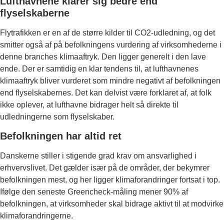
Lufthavnene klarer sig bedre end
flyselskaberne
Flytrafikken er en af de større kilder til CO2-udledning, og det
smitter også af på befolkningens vurdering af virksomhederne i
denne branches klimaaftryk. Den ligger generelt i den lave
ende. Der er samtidig en klar tendens til, at lufthavnenes
klimaaftryk bliver vurderet som mindre negativt af befolkningen
end flyselskabernes. Det kan delvist være forklaret af, at folk
ikke oplever, at lufthavne bidrager helt så direkte til
udledningerne som flyselskaber.
Befolkningen har altid ret
Danskerne stiller i stigende grad krav om ansvarlighed i
erhvervslivet. Det gælder især på de områder, der bekymrer
befolkningen mest, og her ligger klimaforandringer fortsat i top.
Ifølge den seneste Greencheck-måling mener 90% af
befolkningen, at virksomheder skal bidrage aktivt til at modvirke
klimaforandringerne.