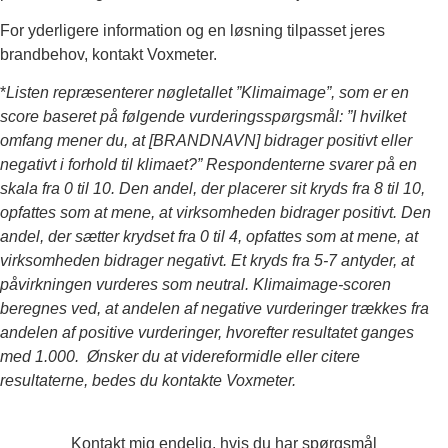
For yderligere information og en løsning tilpasset jeres
brandbehov, kontakt Voxmeter.
*
Listen repræsenterer nøgletallet ”Klimaimage”, som er en
score baseret på følgende vurderingsspørgsmål: ”I hvilket
omfang mener du, at [BRANDNAVN] bidrager positivt eller
negativt i forhold til klimaet?” Respondenterne svarer på en
skala fra 0 til 10. Den andel, der placerer sit kryds fra 8 til 10,
opfattes som at mene, at virksomheden bidrager positivt. Den
andel, der sætter krydset fra 0 til 4, opfattes som at mene, at
virksomheden bidrager negativt. Et kryds fra 5-7 antyder, at
påvirkningen vurderes som neutral. Klimaimage-scoren
beregnes ved, at andelen af negative vurderinger trækkes fra
andelen af positive vurderinger, hvorefter resultatet ganges
med 1.000. Ønsker du at videreformidle eller citere
resultaterne, bedes du kontakte Voxmeter.
Kontakt mig endelig, hvis du har spørgsmål