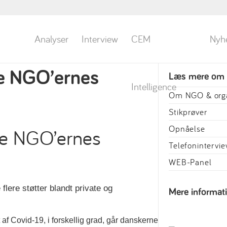
Analyser
Interview
CEM
Nyh
tte NGO’ernes
Læs mere om
Intelligence
Om NGO & orga
Stikprøver
Opnåelse
Telefonintervi
WEB-Panel
lere støtter blandt private og
Mere informat
f Covid-19, i forskellig grad, går danskerne