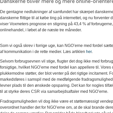
Danskerne bliver mere og mere online-orienter
De gentagne nedlukninger af samfundet har skærpet danskernes 
danskerne flittige til at købe ting på internettet, og nu forvente
viser Voxmeters prognose en stigning på 43,4 % af forbrugerne, 
onlinehandel, i løbet af de næste tre måneder.
Som vi også skrev i forrige uge, kan NGO’erne med fordel sætte
af kommunikation i de rette medier. Læs artiklen
her
.
Selvom forbrugsevnen vil stige, flugter det dog ikke med forbrug
forsigtige, hvilket NGO’erne med fordel kan appellere til. Vores da
plukkemodne støtter, der blot venter på det rigtige incitament.
markedsføres i samspil med de medfølgende fradragsmuligheder
levner plads til den ønskede opsparing. Det kan for nogles tilf
til at styrke deres CSR via samarbejdsaftaler med NGO’erne.
Fradragsmuligheden vil dog ikke være et støttemæssigt vendepunkt
overordnet handler det for NGO’erne om, at de skal brande der