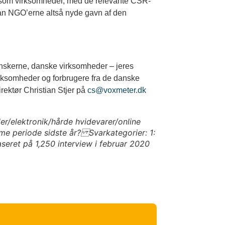
l som virksomheder, med de relevante CSR-
kan NGO’erne altså nyde gavn af den
anskerne, danske virksomheder – jeres
rksomheder og forbrugere fra de danske
irektør Christian Stjer på
cs@voxmeter.dk
er/elektronik/hårde hvidevarer/online
 periode sidste år? Svarkategorier: 1:
eret på 1,250 interview i februar 2020
u