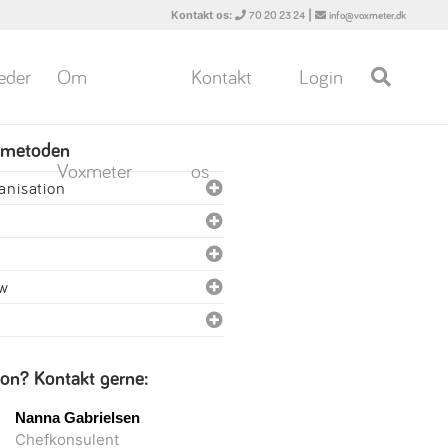
Kontakt os:
|
70 20 23 24
info@voxmeter.dk
eder
Om
Kontakt
Login
 metoden
Voxmeter
os
nisation
ew
ion? Kontakt gerne:
Nanna Gabrielsen
Chefkonsulent