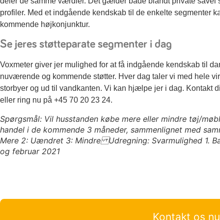
deler de samme værdier. Det gælder både blandt private såve
profiler. Med et indgående kendskab til de enkelte segmenter 
kommende højkonjunktur.
Se jeres støtteparate segmenter i dag
Voxmeter giver jer mulighed for at få indgående kendskab til d
nuværende og kommende støtter. Hver dag taler vi med hele vi
storbyer og ud til vandkanten. Vi kan hjælpe jer i dag. Kontakt d
eller ring nu på +45 70 20 23 24.
Spørgsmål: Vil husstanden købe mere eller mindre tøj/møbl
handel i de kommende 3 måneder, sammenlignet med samme
Mere 2: Uændret 3: Mindre Udregning: Svarmulighed 1. Bas
og februar 2021
Kontakt os n