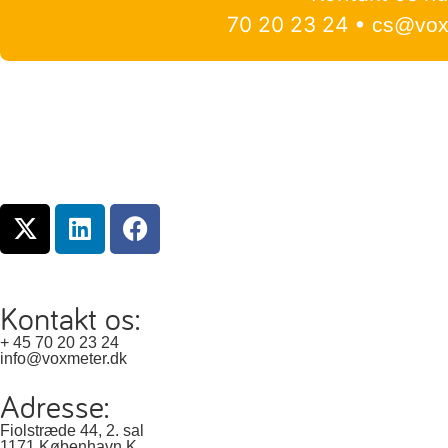
70 20 23 24 •
cs@vox
Kontakt os:
+ 45 70 20 23 24
info@voxmeter.dk
Adresse:
Fiolstræde 44, 2. sal
1171 København K