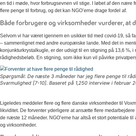
en tid i møde, hvor forbrugsevnen vil stige. I løbet af den nære f
flere penge til forbrug, og det kan NGO’erne drage fordel af.
Både forbrugere og virksomheder vurderer, at d
Selvom vi har været igennem en usikker tid med covid-19, så fa
– sammenlignet med andre europæiske lande. Med det in mente
konjunkturkrystalkugle, er der udsigt til en stigning på 13,6 %, i
rådighedsbeløb. En stigning, som ikke kun vil påvirke privatpers
Spørgsmål: De næste 3 måneder har jeg flere penge til råd
Svarmulighed [7-10]. Baseret på 1,250 interview i februar
Ligeledes meddeler flere og flere danske virksomheder til Voxm
likviditet. De forventer yderligere at ansætte flere medarbejder
de næste 12 måneder. NGO’erne har altså et stort potentiale til a
og virksomheder.