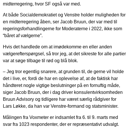
midterregering, hvor SF også var med.
At både Socialdemokratiet og Venstre holder muligheden for
en midterregering åben, ser Jacob Bruun, der var med til
regeringsforhandlingerne for Moderaterne i 2022, ikke som
“båret af vælgerne”.
Hvis det handlede om at imødekomme en eller anden
vælgerefterspørgsel, så tror jeg, at det sikreste for alle partier
var at søge tilbage til rød og blå blok.
– Jeg tror egentlig snarere, at grunden til, de gerne vil holde
det i live, er, fordi de har en oplevelse af, at de faktisk har
håndteret nogle vigtige beslutninger på en fornuftig måde,
siger Jacob Bruun, der i dag driver konsulentvirksomheden
Bruun Advisory og tidligere har været særlig rådgiver for
Lars Løkke, da han var Venstre-formand og statsminister.
Målingen fra Voxmeter er indsamlet fra 6. til 9. marts med
svar fra 1023 respondenter, der er repræsentativt udvalgt.