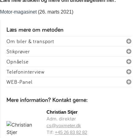
Læs hele artiklen og mere om undersøgelsen her:
Motor-magasinet
(26. marts 2021)
Læs mere om metoden
Om biler & transport
Stikprøver
Opnåelse
Telefoninterview
WEB-Panel
Mere information? Kontakt gerne:
Christian Stjer
Adm. direktør
cs@voxmeter.dk
Tlf:
+45 26 83 82 82