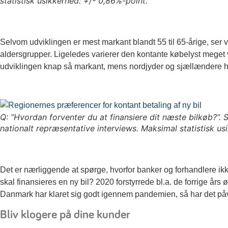
statistisk usikkerhed: +/- 0,86%-point.
Selvom udviklingen er mest markant blandt 55 til 65-årige, ser v
aldersgrupper. Ligeledes varierer den kontante købelyst meget 
udviklingen knap så markant, mens nordjyder og sjællændere h
Q: ”Hvordan forventer du at finansiere dit næste bilkøb?”. S
nationalt repræsentative interviews. Maksimal statistisk us
Det er nærliggende at spørge, hvorfor banker og forhandlere ikk
skal finansieres en ny bil? 2020 forstyrrede bl.a. de forrige år
Danmark har klaret sig godt igennem pandemien, så har det påvi
Bliv klogere på dine kunder