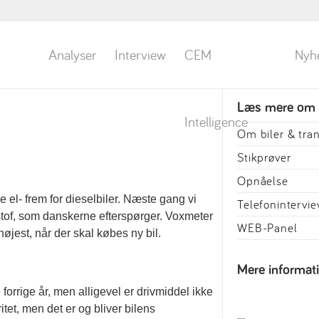
Analyser
Interview
CEM
Nyh
Læs mere om
Intelligence
Om biler & tra
Stikprøver
Opnåelse
e el- frem for dieselbiler. Næste gang vi
Telefonintervi
dstof, som danskerne efterspørger. Voxmeter
WEB-Panel
øjest, når der skal købes ny bil.
Mere informat
forrige år, men alligevel er drivmiddel ikke
tet, men det er og bliver bilens