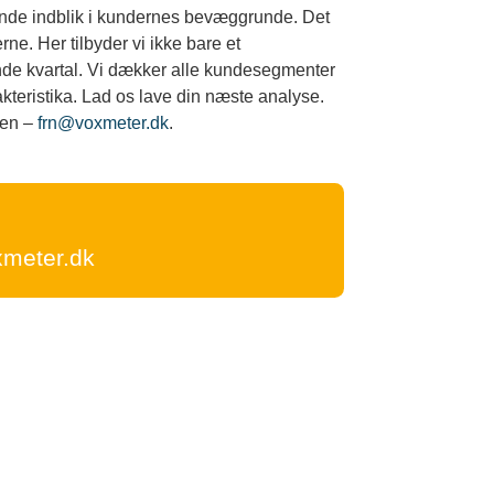
ående indblik i kundernes bevæggrunde. Det
ne. Her tilbyder vi ikke bare et
nde kvartal. Vi dækker alle kundesegmenter
akteristika. Lad os lave din næste analyse.
sen –
frn@voxmeter.dk
.
u
meter.dk