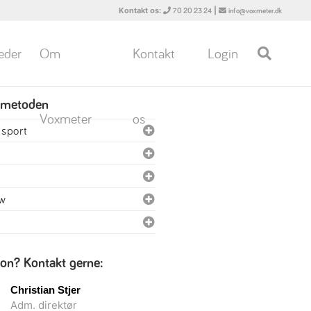
Kontakt os:
|
70 20 23 24
info@voxmeter.dk
eder
Om
Kontakt
Login
 metoden
Voxmeter
os
nsport
ew
ion? Kontakt gerne:
Christian Stjer
Adm. direktør