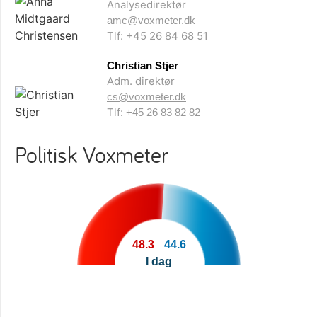
Analysedirektør
amc@voxmeter.dk
Tlf: +45 26 84 68 51
Christian Stjer
Adm. direktør
cs@voxmeter.dk
Tlf:
+45 26 83 82 82
Politisk Voxmeter
48.3
44.6
I dag