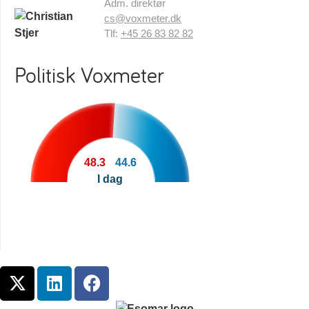
Adm. direktør
cs@voxmeter.dk
Tlf:
+45 26 83 82 82
Politisk Voxmeter
48.3
44.6
I dag