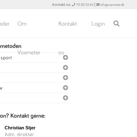
Kontakt os:
|
70 20 23 24
info@voxmeter.dk
eder
Om
Kontakt
Login
 metoden
Voxmeter
os
nsport
ew
ion? Kontakt gerne:
Christian Stjer
Adm. direktør