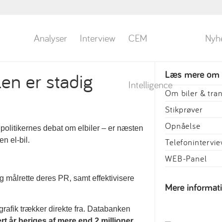
Analyser
Interview
CEM
Nyh
len er stadig
Læs mere om
Intelligence
Om biler & tra
Stikprøver
Opnåelse
 politikernes debat om elbiler – er næsten
n el-bil.
Telefonintervi
WEB-Panel
g målrette deres PR, samt effektivisere
Mere informat
afik trækker direkte fra. Databanken
rt år beriges af mere end 2 millioner