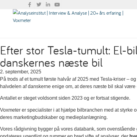
Efter stor Tesla-tumult: El-bi
danskernes næste bil
2. september, 2025
På trods af et tumult første halvår af 2025 med Tesla-kriser – og
halvdelen af danskerne enige om, at deres næste bil skal være e
Antallet er steget voldsomt siden 2023 og er fortsat stigende.
Voxmeter er specialister i at hjælpe bilbranchen med at styrke o
deres marketingbudskaber og medieplanlægning.
Vores rådgivning bygger på vores databank, som ovenstående gr
opdateres ugentligt og rummer en bred vifte af analyser, der
hve