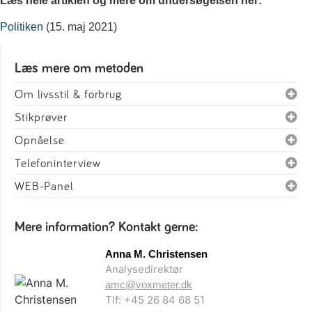
Læs hele artiklen og mere om undersøgelsen her:
Politiken
(15. maj 2021)
Læs mere om metoden
Om livsstil & forbrug
Stikprøver
Opnåelse
Telefoninterview
WEB-Panel
Mere information? Kontakt gerne:
Anna M. Christensen
Analysedirektør
amc@voxmeter.dk
Tlf: +45 26 84 68 51