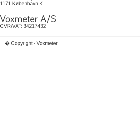
1171 København K
Voxmeter A/S
CVR/VAT: 34217432
� Copyright - Voxmeter