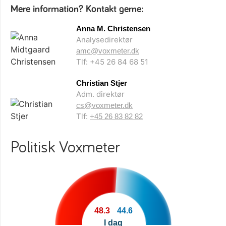
Mere information? Kontakt gerne:
Anna M. Christensen
Analysedirektør
amc@voxmeter.dk
Tlf: +45 26 84 68 51
Christian Stjer
Adm. direktør
cs@voxmeter.dk
Tlf:
+45 26 83 82 82
Politisk Voxmeter
48.3
44.6
I dag