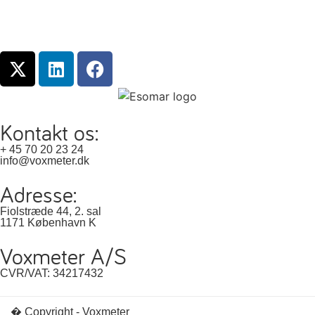
Kontakt os:
+ 45 70 20 23 24
info@voxmeter.dk
Adresse:
Fiolstræde 44, 2. sal
1171 København K
Voxmeter A/S
CVR/VAT: 34217432
� Copyright - Voxmeter