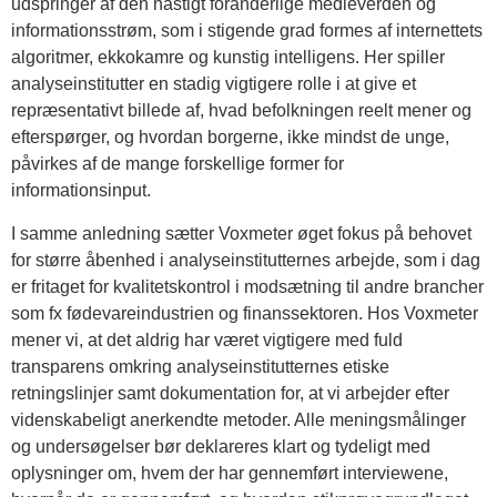
udspringer af den hastigt foranderlige medieverden og
informationsstrøm, som i stigende grad formes af internettets
algoritmer, ekkokamre og kunstig intelligens. Her spiller
analyseinstitutter en stadig vigtigere rolle i at give et
repræsentativt billede af, hvad befolkningen reelt mener og
efterspørger, og hvordan borgerne, ikke mindst de unge,
påvirkes af de mange forskellige former for
informationsinput.
I samme anledning sætter Voxmeter øget fokus på behovet
for større åbenhed i analyseinstitutternes arbejde, som i dag
er fritaget for kvalitetskontrol i modsætning til andre brancher
som fx fødevareindustrien og finanssektoren. Hos Voxmeter
mener vi, at det aldrig har været vigtigere med fuld
transparens omkring analyseinstitutternes etiske
retningslinjer samt dokumentation for, at vi arbejder efter
videnskabeligt anerkendte metoder. Alle meningsmålinger
og undersøgelser bør deklareres klart og tydeligt med
oplysninger om, hvem der har gennemført interviewene,