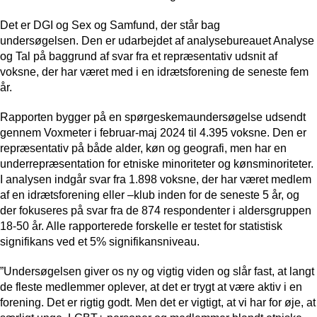
Det er DGI og Sex og Samfund, der står bag
undersøgelsen.
Den er udarbejdet af analysebureauet Analyse
og Tal på baggrund af svar fra et repræsentativ udsnit af
voksne, der har været med i en idrætsforening de seneste fem
år.
Rapporten bygger på en spørgeskemaundersøgelse udsendt
gennem Voxmeter i februar-maj 2024 til 4.395 voksne. Den er
repræsentativ på både alder, køn og geografi, men har en
underrepræsentation for etniske minoriteter og kønsminoriteter.
I analysen indgår svar fra 1.898 voksne, der har været medlem
af en idrætsforening eller –klub inden for de seneste 5 år, og
der fokuseres på svar fra de 874 respondenter i aldersgruppen
18-50 år. Alle rapporterede forskelle er testet for statistisk
signifikans ved et 5% signifikansniveau.
”Undersøgelsen giver os ny og vigtig viden og slår fast, at langt
de fleste medlemmer oplever, at det er trygt at være aktiv i en
forening. Det er rigtig godt. Men det er vigtigt, at vi har for øje, at