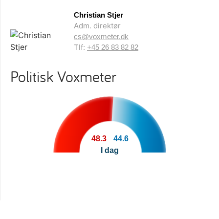
Christian Stjer
Adm. direktør
cs@voxmeter.dk
Tlf:
+45 26 83 82 82
Politisk Voxmeter
48.3
44.6
I dag