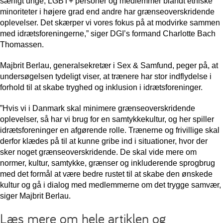
særligt unge, LGBT+ personer og medlemmer blandt etniske
minoriteter i højere grad end andre har grænseoverskridende
oplevelser. Det skærper vi vores fokus på at modvirke sammen
med idrætsforeningerne,” siger DGI’s formand Charlotte Bach
Thomassen.
Majbrit Berlau, generalsekretær i Sex & Samfund, peger på, at
undersøgelsen tydeligt viser, at trænere har stor indflydelse i
forhold til at skabe tryghed og inklusion i idrætsforeninger.
”Hvis vi i Danmark skal minimere grænseoverskridende
oplevelser, så har vi brug for en samtykkekultur, og her spiller
idrætsforeninger en afgørende rolle. Trænerne og frivillige skal
derfor klædes på til at kunne gribe ind i situationer, hvor der
sker noget grænseoverskridende. De skal vide mere om
normer, kultur, samtykke, grænser og inkluderende sprogbrug
med det formål at være bedre rustet til at skabe den ønskede
kultur og gå i dialog med medlemmerne om det trygge samvær,
siger Majbrit Berlau.
Læs mere om hele artiklen og