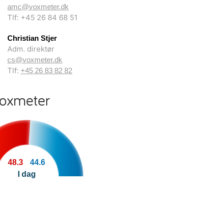
amc@voxmeter.dk
Tlf: +45 26 84 68 51
Christian Stjer
Adm. direktør
cs@voxmeter.dk
Tlf:
+45 26 83 82 82
Voxmeter
48.3
44.6
I dag