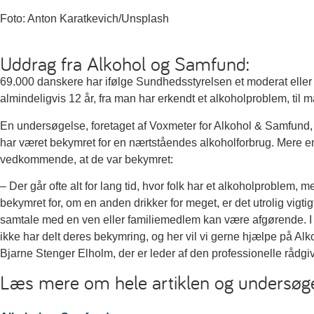
Foto: Anton Karatkevich/Unsplash
Uddrag fra Alkohol og Samfund:
69.000 danskere har ifølge Sundhedsstyrelsen et moderat eller
almindeligvis 12 år, fra man har erkendt et alkoholproblem, til
En undersøgelse, foretaget af Voxmeter for Alkohol & Samfund, 
har været bekymret for en nærtståendes alkoholforbrug. Mere end
vedkommende, at de var bekymret:
– Der går ofte alt for lang tid, hvor folk har et alkoholproblem, 
bekymret for, om en anden drikker for meget, er det utrolig vigt
samtale med en ven eller familiemedlem kan være afgørende. I u
ikke har delt deres bekymring, og her vil vi gerne hjælpe på Alkol
Bjarne Stenger Elholm, der er leder af den professionelle rådgi
Læs mere om hele artiklen og undersøg