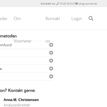
Kontakt os:
|
70 20 23 24
info@voxmeter.dk
eder
Om
Kontakt
Login
 metoden
Voxmeter
os
samfund
ew
ion? Kontakt gerne:
Anna M. Christensen
Analysedirektør