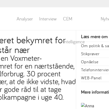
Analyser
Interview
CEM
Nyh
ret bekymret for
Læs mere om
Intelligence
står nær
Om politik & 
Stikprøver
 en Voxmeter-
Opnåelse
mret for en nærtstående,
Telefonintervi
forbrug. 30 procent
WEB-Panel
r, at de ikke vidste, hvad
r gode råd til at tage
Mere informat
holkampagne i uge 40.