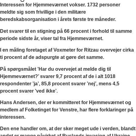
Interessen for Hjemmeværnet vokser. 1732 personer
meldte sig som frivillige i den militære
beredskabsorganisation i årets første tre måneder.
Det svarer til en stigning på 66 procent i forhold til samme
periode sidste år, viser tal fra Hjemmeværnet.
I en måling foretaget af Voxmeter for Ritzau overvejer cirka
ti procent af de adspurgte at gøre det samme.
På spørgsmålet ’Har du overvejet at melde dig til
Hjemmeværnet?’ svarer 9,7 procent af de i alt 1018
respondenter ’ja’, 85,8 procent svarer ’nej’, mens 4,5
procent svarer ’ved ikke’.
Hans Andersen, der er kommitteret for Hjemmeværnet og
medlem af Folketinget for Venstre, har flere forklaringer på
interessen.
Den ene handler om, at der sker meget ude i verden, blandt
andet er mange påvirket af Ruslands invasion af Ukraine.