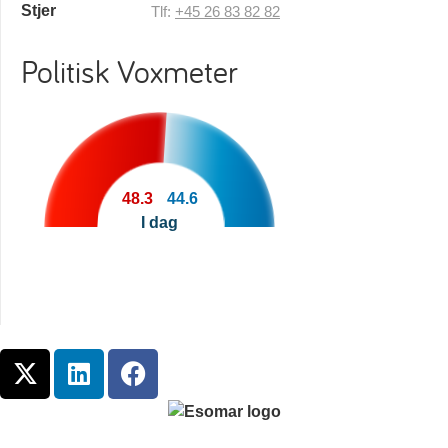
Tlf:
+45 26 83 82 82
Politisk Voxmeter
48.3
44.6
I dag