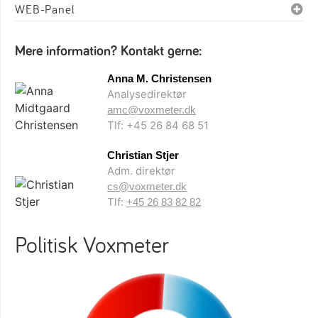
WEB-Panel
Mere information? Kontakt gerne:
Anna M. Christensen
Analysedirektør
amc@voxmeter.dk
Tlf: +45 26 84 68 51
Christian Stjer
Adm. direktør
cs@voxmeter.dk
Tlf:
+45 26 83 82 82
Politisk Voxmeter