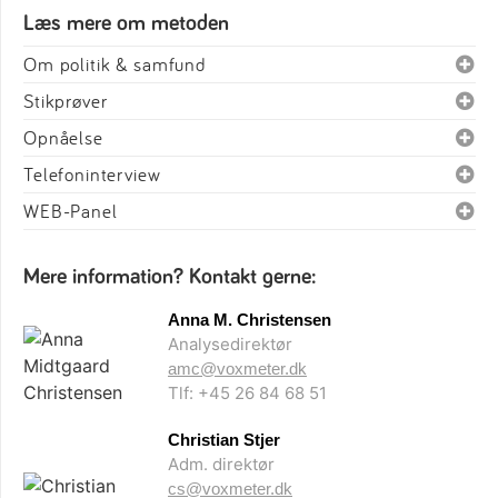
Læs mere om metoden
Om politik & samfund
Stikprøver
Opnåelse
Telefoninterview
WEB-Panel
Mere information? Kontakt gerne:
Anna M. Christensen
Analysedirektør
amc@voxmeter.dk
Tlf: +45 26 84 68 51
Christian Stjer
Adm. direktør
cs@voxmeter.dk