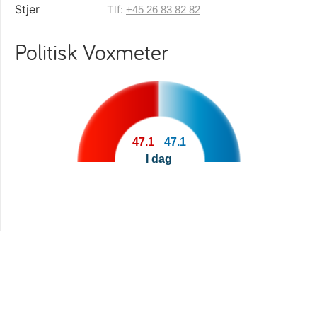
Tlf:
+45 26 83 82 82
Politisk Voxmeter
47.1
47.1
I dag