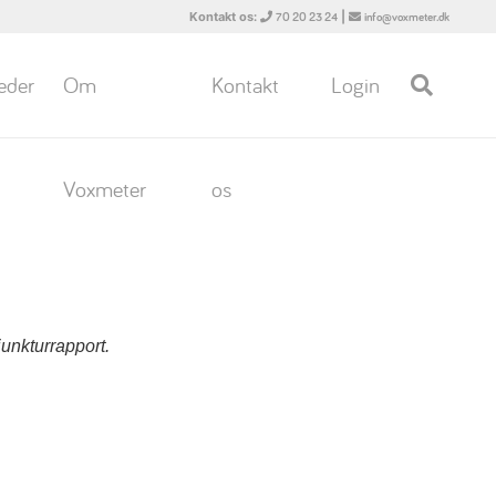
Kontakt os:
|
70 20 23 24
info@voxmeter.dk
eder
Om
Kontakt
Login
Voxmeter
os
junkturrapport.