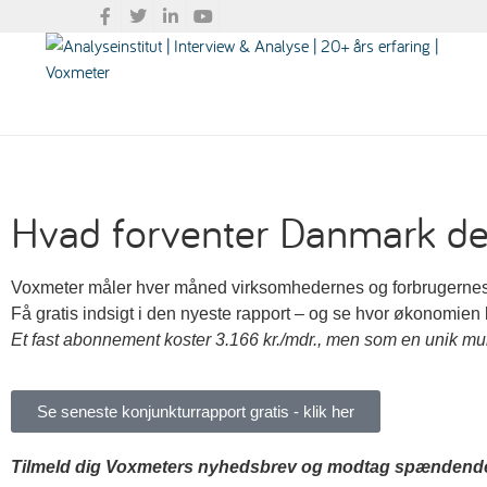
Hvad forventer Danmark d
Voxmeter måler hver måned virksomhedernes og forbrugernes 
Få gratis indsigt i den nyeste rapport – og se hvor økonomien
Et fast abonnement koster 3.166 kr./mdr., men som en unik muli
Se seneste konjunkturrapport gratis - klik her
Tilmeld dig Voxmeters nyhedsbrev og modtag spændende 