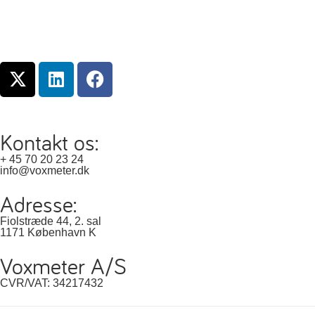
Kontakt os:
+ 45 70 20 23 24
info@voxmeter.dk
Adresse:
Fiolstræde 44, 2. sal
1171 København K
Voxmeter A/S
CVR/VAT: 34217432