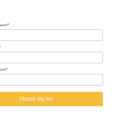
navn
*
*
avn
*
Tilmeld dig her