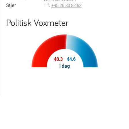
Tlf:
+45 26 83 82 82
Politisk Voxmeter
48.3
44.6
I dag