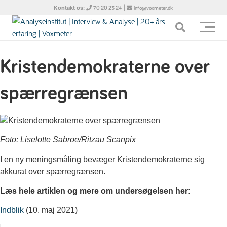
Kontakt os:
|
70 20 23 24
info@voxmeter.dk
Kristendemokraterne over
spærregrænsen
Foto: Liselotte Sabroe/Ritzau Scanpix
I en ny meningsmåling bevæger Kristendemokraterne sig
akkurat over spærregrænsen.
Læs hele artiklen og mere om undersøgelsen her:
Indblik
(10. maj 2021)