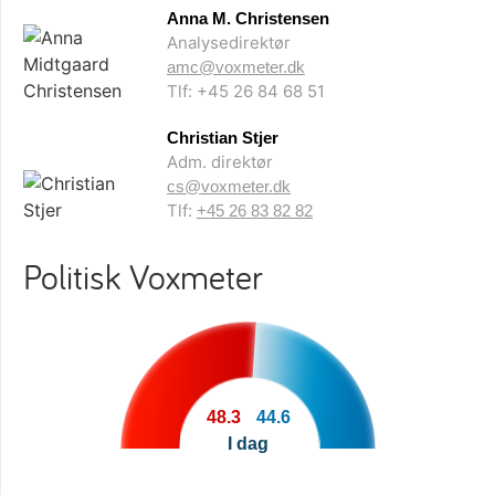
Anna M. Christensen
Analysedirektør
amc@voxmeter.dk
Tlf: +45 26 84 68 51
Christian Stjer
Adm. direktør
cs@voxmeter.dk
Tlf:
+45 26 83 82 82
Politisk Voxmeter
48.3
44.6
I dag