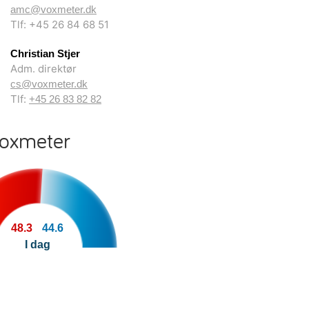
amc@voxmeter.dk
Tlf: +45 26 84 68 51
Christian Stjer
Adm. direktør
cs@voxmeter.dk
Tlf:
+45 26 83 82 82
Voxmeter
48.3
44.6
I dag