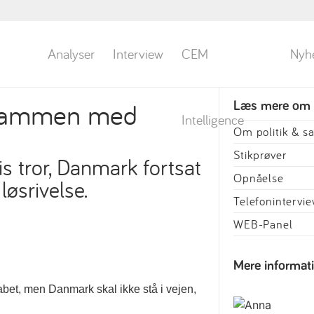
Analyser
Interview
CEM
Nyh
e sammen med
Læs mere om
Intelligence
Om politik & 
Stikprøver
is tror, Danmark fortsat
Opnåelse
løsrivelse.
Telefonintervi
WEB-Panel
Mere informat
kabet, men Danmark skal ikke stå i vejen,