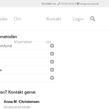
Kontakt os:
|
70 20 23 24
info@voxmeter.dk
eder
Om
Kontakt
Login
 metoden
Voxmeter
os
samfund
ew
ion? Kontakt gerne:
Anna M. Christensen
Analysedirektør