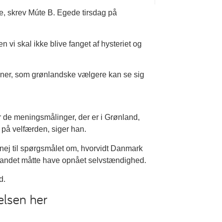
e, skrev Múte B. Egede tirsdag på
vi skal ikke blive fanget af hysteriet og
ioner, som grønlandske vælgere kan se sig
or de meningsmålinger, der er i Grønland,
 på velfærden, siger han.
nej til spørgsmålet om, hvorvidt Danmark
 at landet måtte have opnået selvstændighed.
d.
elsen her