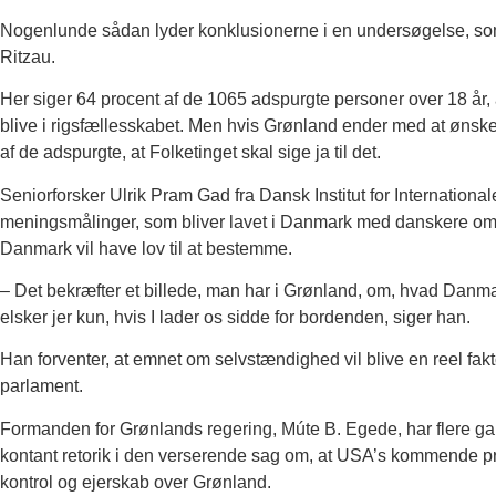
Nogenlunde sådan lyder konklusionerne i en undersøgelse, som 
Ritzau.
Her siger 64 procent af de 1065 adspurgte personer over 18 år, 
blive i rigsfællesskabet. Men hvis Grønland ender med at ønske
af de adspurgte, at Folketinget skal sige ja til det.
Seniorforsker Ulrik Pram Gad fra Dansk Institut for International
meningsmålinger, som bliver lavet i Danmark med danskere om 
Danmark vil have lov til at bestemme.
– Det bekræfter et billede, man har i Grønland, om, hvad Danmarks 
elsker jer kun, hvis I lader os sidde for bordenden, siger han.
Han forventer, at emnet om selvstændighed vil blive en reel fakto
parlament.
Formanden for Grønlands regering, Múte B. Egede, har flere ga
kontant retorik i den verserende sag om, at USA’s kommende 
kontrol og ejerskab over Grønland.