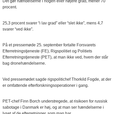
Det gør hændelserne i nogen eller højere grad, mener 70
procent.
25,3 procent svarer “i lav grad” eller “slet ikke”, mens 4,7
svarer “ved ikke”.
På et pressemøde 25. september fortalte Forsvarets
Efterretningstjeneste (FE), Rigspolitiet og Politiets
Efterretningstjeneste (PET), at man ikke ved, hvem der står
bag dronehændelserne.
Ved pressemødet sagde rigspolitichef Thorkild Fogde, at der
er omfattende efterforskningsoperationer i gang.
PET-chef Finn Borch understregede, at risikoen for russisk
sabotage i Danmark er høj, og at man ser hændelserne i
lyset af de efterretninger, som man har.