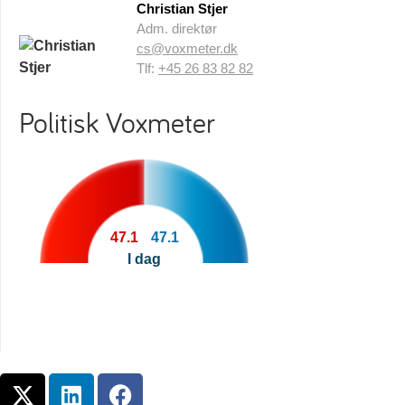
Christian Stjer
Adm. direktør
cs@voxmeter.dk
Tlf:
+45 26 83 82 82
Politisk Voxmeter
47.1
47.1
I dag