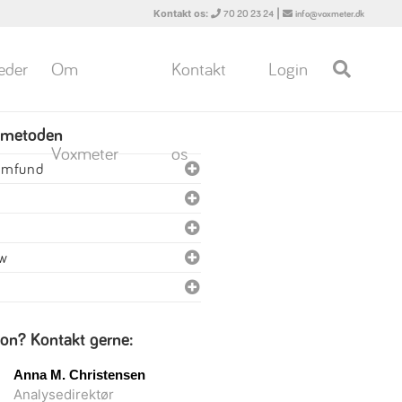
Kontakt os:
|
70 20 23 24
info@voxmeter.dk
eder
Om
Kontakt
Login
 metoden
Voxmeter
os
samfund
ew
ion? Kontakt gerne:
Anna M. Christensen
Analysedirektør