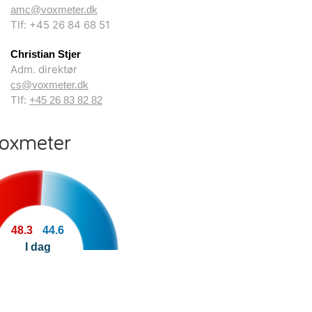
amc@voxmeter.dk
Tlf: +45 26 84 68 51
Christian Stjer
Adm. direktør
cs@voxmeter.dk
Tlf:
+45 26 83 82 82
Voxmeter
48.3
44.6
I dag