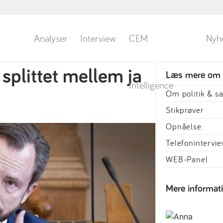
Analyser
Interview
CEM
Nyh
splittet mellem ja
Læs mere om
Intelligence
Om politik & 
Stikprøver
Opnåelse
Telefonintervi
WEB-Panel
Mere informat