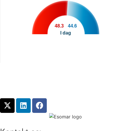
48.3
44.6
I dag