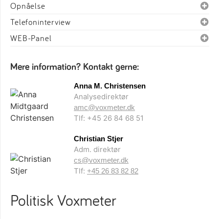
Opnåelse
Telefoninterview
WEB-Panel
Mere information? Kontakt gerne:
Anna M. Christensen
Analysedirektør
amc@voxmeter.dk
Tlf: +45 26 84 68 51
Christian Stjer
Adm. direktør
cs@voxmeter.dk
Tlf:
+45 26 83 82 82
Politisk Voxmeter