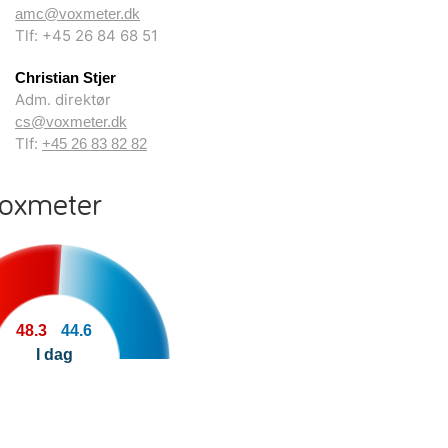
amc@voxmeter.dk
Tlf: +45 26 84 68 51
Christian Stjer
Adm. direktør
cs@voxmeter.dk
Tlf:
+45 26 83 82 82
Voxmeter
48.3
44.6
I dag