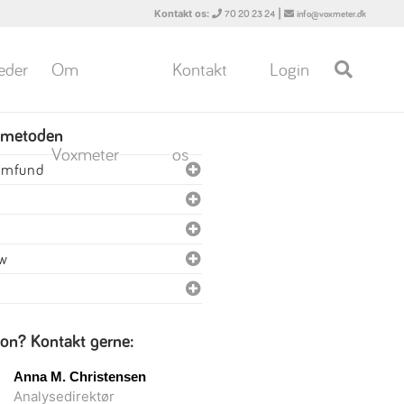
Kontakt os:
|
70 20 23 24
info@voxmeter.dk
eder
Om
Kontakt
Login
 metoden
Voxmeter
os
samfund
ew
ion? Kontakt gerne:
Anna M. Christensen
Analysedirektør