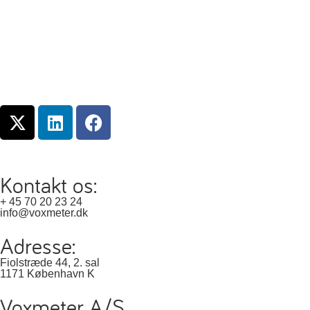
Kontakt os:
+ 45 70 20 23 24
info@voxmeter.dk
Adresse:
Fiolstræde 44, 2. sal
1171 København K
Voxmeter A/S