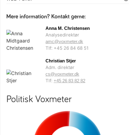
Mere information? Kontakt gerne:
Anna M. Christensen
Analysedirektør
amc@voxmeter.dk
Tlf: +45 26 84 68 51
Christian Stjer
Adm. direktør
cs@voxmeter.dk
Tlf:
+45 26 83 82 82
Politisk Voxmeter