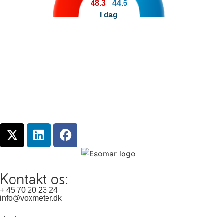
48.3
44.6
I dag
Kontakt os:
+ 45 70 20 23 24
info@voxmeter.dk