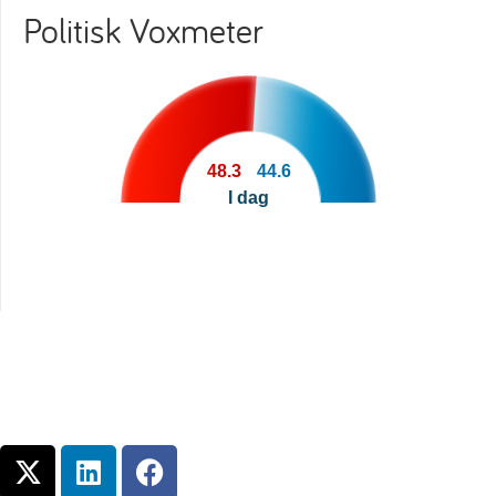
Politisk Voxmeter
48.3
44.6
I dag