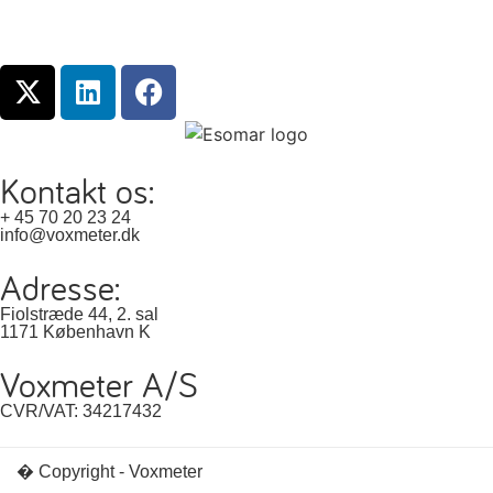
Kontakt os:
+ 45 70 20 23 24
info@voxmeter.dk
Adresse:
Fiolstræde 44, 2. sal
1171 København K
Voxmeter A/S
CVR/VAT: 34217432
� Copyright - Voxmeter