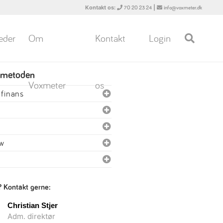
Kontakt os:
|
70 20 23 24
info@voxmeter.dk
eder
Om
Kontakt
Login
 metoden
Voxmeter
os
finans
ew
? Kontakt gerne:
Christian Stjer
Adm. direktør