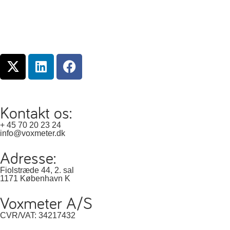
Kontakt os:
+ 45 70 20 23 24
info@voxmeter.dk
Adresse:
Fiolstræde 44, 2. sal
1171 København K
Voxmeter A/S
CVR/VAT: 34217432