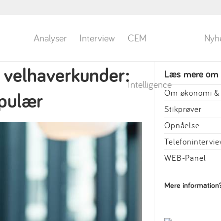
Analyser
Interview
CEM
Nyh
 velhaverkunder:
Læs mere om
Intelligence
Om økonomi & 
pulær
Stikprøver
Opnåelse
Telefonintervi
WEB-Panel
Mere information