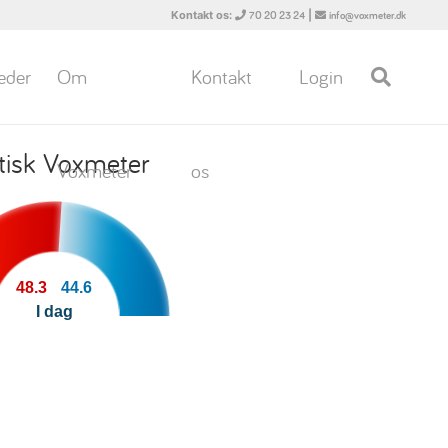
Kontakt os:
|
70 20 23 24
info@voxmeter.dk
eder
Om
Kontakt
Login
itisk Voxmeter
Voxmeter
os
48.3
44.6
I dag