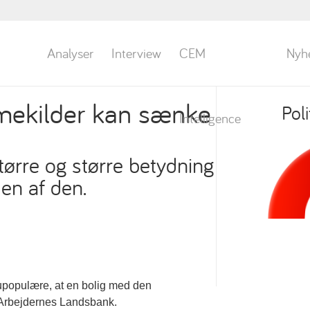
Analyser
Interview
CEM
Nyh
rmekilder kan sænke
Pol
Intelligence
tørre og større betydning
en af den.
å upopulære, at en bolig med den
r Arbejdernes Landsbank.