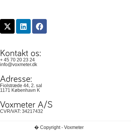
Kontakt os:
+ 45 70 20 23 24
info@voxmeter.dk
Adresse:
Fiolstræde 44, 2. sal
1171 København K
Voxmeter A/S
CVR/VAT: 34217432
� Copyright - Voxmeter