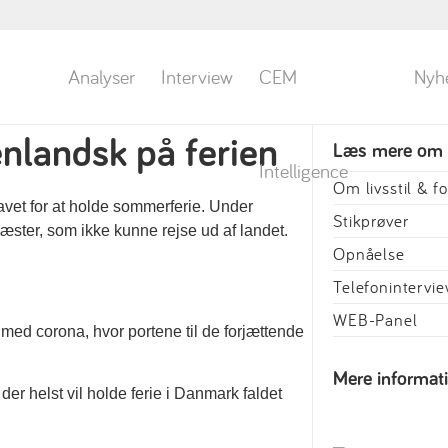
Analyser
Interview
CEM
Nyh
nlandsk på ferien
Læs mere om
Intelligence
Om livsstil & f
Stikprøver
Opnåelse
Telefonintervi
WEB-Panel
 med corona, hvor portene til de forjættende
Mere informat
 der helst vil holde ferie i Danmark faldet