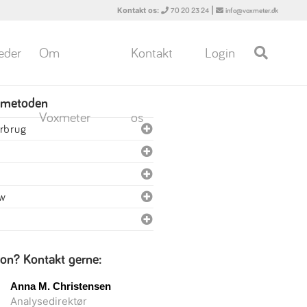
Kontakt os:
|
70 20 23 24
info@voxmeter.dk
eder
Om
Kontakt
Login
 metoden
Voxmeter
os
orbrug
ew
ion? Kontakt gerne:
Anna M. Christensen
Analysedirektør