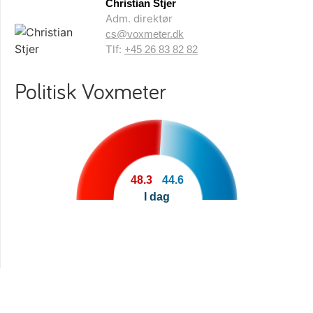
Christian Stjer
Adm. direktør
cs@voxmeter.dk
Tlf:
+45 26 83 82 82
Politisk Voxmeter
48.3
44.6
I dag