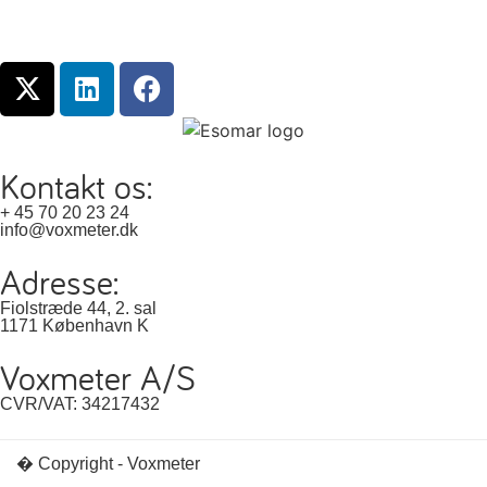
Kontakt os:
+ 45 70 20 23 24
info@voxmeter.dk
Adresse:
Fiolstræde 44, 2. sal
1171 København K
Voxmeter A/S
CVR/VAT: 34217432
� Copyright - Voxmeter